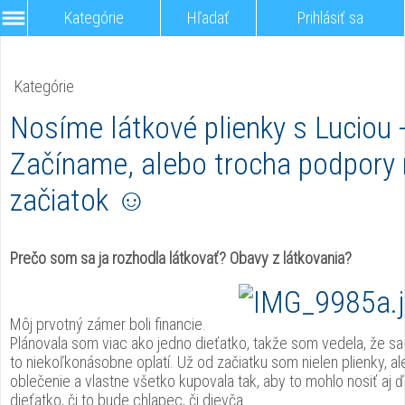
Kategórie
Hľadať
Prihlásiť sa
Kategórie
Nosíme látkové plienky s Luciou 
Začíname, alebo trocha podpory
začiatok ☺
Prečo som sa ja rozhodla látkovať? Obavy z látkovania?
Môj prvotný zámer boli financie.
Plánovala som viac ako jedno dieťatko, takže som vedela, že sa
to niekoľkonásobne oplatí. Už od začiatku som nielen plienky, ale
oblečenie a vlastne všetko kupovala tak, aby to mohlo nosiť aj ď
dieťatko, či to bude chlapec, či dievča.