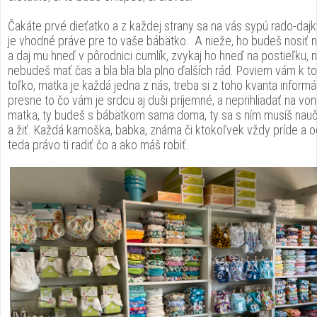
Čakáte prvé dieťatko a z každej strany sa na vás sypú rado-dajky
je vhodné práve pre to vaše bábätko. A nieže, ho budeš nosiť n
a daj mu hneď v pôrodnici cumlík, zvykaj ho hneď na postieľku, n
nebudeš mať čas a bla bla bla plno ďalších rád. Poviem vám k t
toľko, matka je každá jedna z nás, treba si z toho kvanta informá
presne to čo vám je srdcu aj duši príjemné, a neprihliadať na von
matka, ty budeš s bábätkom sama doma, ty sa s ním musíš nauč
a žiť. Každá kamoška, babka, známa či ktokoľvek vždy príde a 
teda právo ti radiť čo a ako máš robiť.