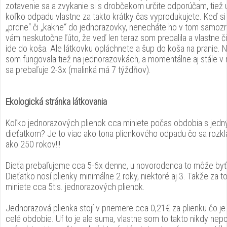
zotavenie sa a zvykanie si s drobčekom určite odporúčam, tiež u
koľko odpadu vlastne za takto krátky čas vyprodukujete. Keď si
„prdne“ či „kakne“ do jednorazovky, nenecháte ho v tom samozr
vám neskutočne ľúto, že veď len teraz som prebalila a vlastne či
ide do koša. Ale látkovku opláchnete a šup do koša na pranie. N
som fungovala tiež na jednorazovkách, a momentálne aj stále v
sa prebaľuje 2-3x (malinká má 7 týždňov).
Ekologická stránka látkovania
Koľko jednorazových plienok cca miniete počas obdobia s jed
dieťatkom? Je to viac ako tona plienkového odpadu čo sa rozkl
ako 250 rokov!!!
Dieťa prebaľujeme cca 5-6x denne, u novorodenca to môže byť 
Dieťatko nosí plienky minimálne 2 roky, niektoré aj 3. Takže za 
miniete cca 5tis. jednorazových plienok.
Jednorazová plienka stojí v priemere cca 0,21€ za plienku čo j
celé obdobie. Uf to je ale suma, vlastne som to takto nikdy nepoč