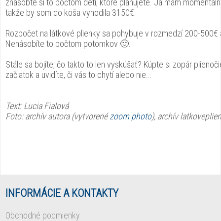
znásobte si to počtom detí, ktoré plánujete. Ja mám momentálne
takže by som do koša vyhodila 3150€.
Rozpočet na látkové plienky sa pohybuje v rozmedzí 200-500€ a 
Nenásobíte to počtom potomkov 🙂.
Stále sa bojíte, čo takto to len vyskúšať? Kúpte si zopár plienoč
začiatok a uvidíte, či vás to chytí alebo nie...
Text: Lucia Fialová
Foto: archív autora (vytvorené
zoom photo
), archív latkoveplie
INFORMÁCIE A KONTAKTY
Obchodné podmienky