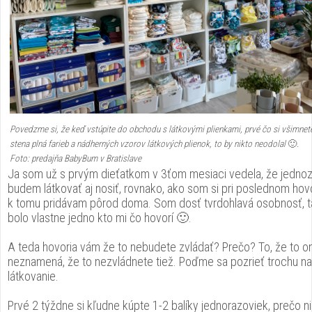
Povedzme si, že keď vstúpite do obchodu s látkovými plienkami, prvé čo si všimnet
stena plná farieb a nádherných vzorov látkových plienok, to by nikto neodolal
🙂
.
Foto: predajňa BabyBum v Bratislave
Ja som už s prvým dieťatkom v 3ťom mesiaci vedela, že jedno
budem látkovať aj nosiť, rovnako, ako som si pri poslednom hovo
k tomu pridávam pôrod doma. Som dosť tvrdohlavá osobnosť, t
bolo vlastne jedno kto mi čo hovorí 🙂.
A teda hovoria vám že to nebudete zvládať? Prečo? To, že to oni
neznamená, že to nezvládnete tiež. Poďme sa pozrieť trochu na
látkovanie.
Prvé 2 týždne si kľudne kúpte 1-2 balíky jednorazoviek, prečo n