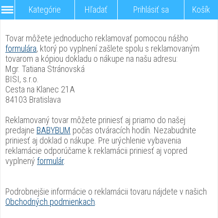
Kategórie
Hľadať
Prihlásiť sa
Košík
Tovar môžete jednoducho reklamovať pomocou nášho
formulára
, ktorý po vyplnení zašlete spolu s reklamovaným
tovarom a kópiou dokladu o nákupe na našu adresu:
Mgr. Tatiana Stránovská
BISI, s.r.o.
Cesta na Klanec 21A
84103 Bratislava
Reklamovaný tovar môžete priniesť aj priamo do našej
predajne
BABYBUM
počas otváracích hodín. Nezabudnite
priniesť aj doklad o nákupe. Pre urýchlenie vybavenia
reklamácie odporúčame k reklamácii priniesť aj vopred
vyplnený
formulár
.
Podrobnejšie informácie o reklamácii tovaru nájdete v našich
Obchodných podmienkach
.