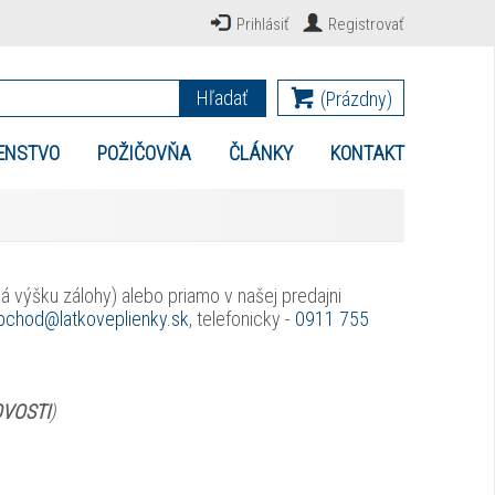
Prihlásiť
Registrovať
Hľadať
(Prázdny)
ENSTVO
POŽIČOVŇA
ČLÁNKY
KONTAKT
 výšku zálohy) alebo priamo v našej predajni
bchod@latkoveplienky.sk
, telefonicky -
0911 755
VOSTI
)