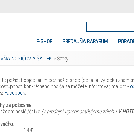
E-SHOP
PREDAJŇA BABYBUM
PORAD
OVŇA NOSIČOV A ŠATIEK
>
Šatky
ete požičať objednaním cez náš e-shop (cena pri výrobku znamená
 dostupnosti konkrétneho nosiča sa môžete informovať mailom -
o
cez
Facebook
.
hy za požičanie:
každom nosiči/šatke
(v predajni uprednostňujeme zálohu
V HOTO
ovného:
.............. 14 €