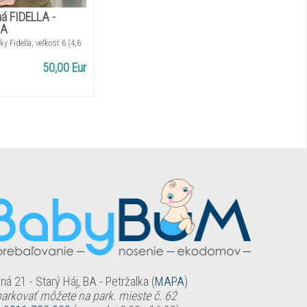
á FIDELLA -
ŇA
ky Fidella, veľkosť 6 (4,6
50,00 Eur
ná 21 - Starý Háj, BA - Petržalka (
MAPA
)
arkovať môžete na park. mieste č. 62