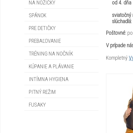
NA NOŽIČKY
od 4. dňa ...
sviatočný no
SPÁNOK
slúchadlá: 
PRE DETIČKY
Poštovné:
po
PREBAĽOVANIE
V prípade ná
TRÉNING NA NOČNÍK
Kompletný
V
KÚPANIE A PLÁVANIE
INTÍMNA HYGIENA
PITNÝ REŽIM
FUSAKY