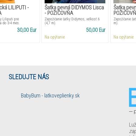
ická LILIPUTI -
Šatka pevná DIDYMOS Lisca
Šatka pevn
A
- POŽIČOVŇA
POŽIČOV
y Liliputi pre
Zapožičanie šatky Didymos, veľkosť 6
Zapožičanie šat
a do 3-4 mes.
(4,7 m).
m).
30,00 Eur
50,00 Eur
Na opýtanie
Na opýtanie
SLEDUJTE NÁS
BabyBum - latkoveplienky.sk
Luž
zap