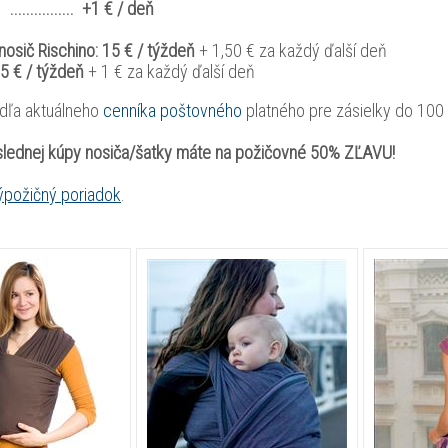
............. +1 € / deň
sič Rischino: 15 € / týždeň
+ 1,50 € za každý ďalší deň
5 € / týždeň
+ 1 € za každý ďalší deň
dľa aktuálneho
cenníka poštovného
platného pre zásielky do 100 
slednej kúpy nosiča/šatky máte na požičovné 50% ZĽAVU!
ýpožičný poriadok
.