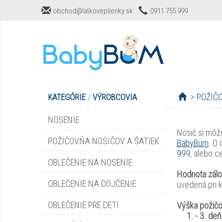
obchod@latkoveplienky.sk
0911 755 999
>
POŽIČ
KATEGÓRIE
/
VÝROBCOVIA
NOSENIE
Nosič si môž
POŽIČOVŇA NOSIČOV A ŠATIEK
BabyBum
. O
999
, alebo 
OBLEČENIE NA NOSENIE
Hodnota zálo
OBLEČENIE NA DOJČENIE
uvedená pri 
OBLEČENIE PRE DETI
Výška požič
1. - 3. deň ..