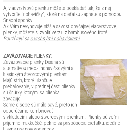
Aj viacvrstvovú plienku môžete poskladať tak, že z nej
vytvoríte "nohavičky", ktoré na dieťatku zapnete s pomocou
Snappi sponky.
Ak Vám nevyhovuje nižšia savosť obyčajnej viacvrstvovej
plienky, môžete si zvoliť verziu z bambusového froté.
Používajú sa
s vrchnými nohavičkami
.
ZAVÄZOVACIE PLIENKY:
Zaväzovacie plienky Disana sú
alternatívou medzi nohavičkovými a
klasickým štvorcovými plienkami.
Majú strih, ktorý uľahčuje
prebaľovanie, v prednej časti plienky
sú šnúrky, ktorými sa plienka
zaväzuje.
Samé o sebe sú málo savé, preto ich
odporúčame kombinovať
s vkladacími alebo štvorcovými plienkami. Plienky sú veľmi
príjemne mäkkučké, pekne sa prispôsobia dieťatku, ideálne
hlavne pre novorodencov: