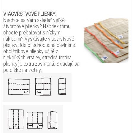
VIACVRSTVOVÉ PLIENKY:
Nechce sa Vám skladať veľké
štvorcové plienky? Napriek tomu
chcete prebaľovať s nízkymi
nákladmi? Vyskúšajte viacvrstvové
plienky. Ide o jednoduché bavlnené
obdĺžnikové plienky ušité z
niekoľkých vrstiev, stredná tretina
plienky je extra zosilnená. Skladajú sa
po dĺžke na tretiny: