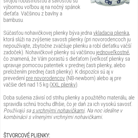
svojou robustnosťou a savosťou sú
výbornou voľbou aj na nočný spánok
dieťaťa. Väčšinou z bavlny a
bambusu.
Súčasťou nohavičkovej plienky býva jedna
vkladacia plienka
,
ktorá slúži na zvýšenie savosti plienky (pri novorodencoch ju
nepoužívajte, zbytočne zväčšuje plienku a robí dieťatku väčší
zadoček). Nohavičkové plienky sú väčšinou
jednoveľkostné
,
čo znamená, že Vám porastú s dieťaťom (veľkosť plienky sa
upravuje pomocou patentiek v prednej časti plienky, alebo
preložením prednej časti plienky). K dispozícii sú aj v
prevedení
pre novorodencov
(NB-newborn) alebo aj pre
väčšie deti nad 15 kg (
XXL plienky
).
Doba sušenia závisí od strihu plienky a použitého materiálu, ale
spravidla schnú trochu dlhšie, čo je daň za ich vysokú savosť.
Používajú sa
s vrchnými nohavičkami
. Na noc ideálne v
kombinácii s vlnenými vrchnými nohavičkami.
ŠTVORCOVÉ PLIENKY: