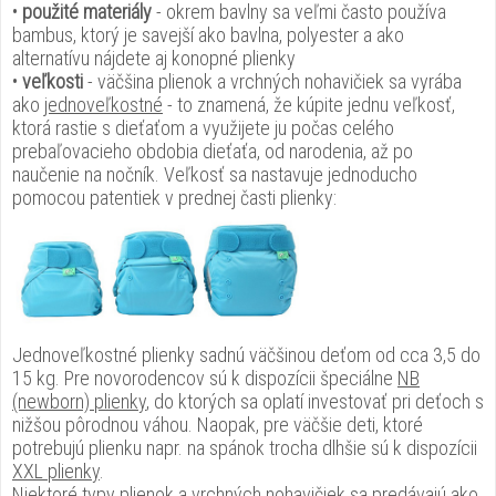
•
použité materiály
- okrem bavlny sa veľmi často používa
bambus, ktorý je savejší ako bavlna, polyester a ako
alternatívu nájdete aj konopné plienky
•
veľkosti
- väčšina plienok a vrchných nohavičiek sa vyrába
ako
jednoveľkostné
- to znamená, že kúpite jednu veľkosť,
ktorá rastie s dieťaťom a využijete ju počas celého
prebaľovacieho obdobia dieťaťa, od narodenia, až po
naučenie na nočník. Veľkosť sa nastavuje jednoducho
pomocou patentiek v prednej časti plienky:
Jednoveľkostné plienky sadnú väčšinou deťom od cca 3,5 do
15 kg. Pre novorodencov sú k dispozícii špeciálne
NB
(newborn) plienky
, do ktorých sa oplatí investovať pri deťoch s
nižšou pôrodnou váhou. Naopak, pre väčšie deti, ktoré
potrebujú plienku napr. na spánok trocha dlhšie sú k dispozícii
XXL plienky
.
Niektoré typy plienok a vrchných nohavičiek sa predávajú ako