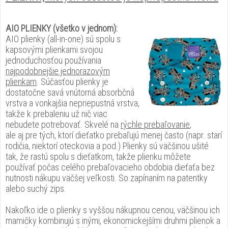
AIO PLIENKY (všetko v jednom):
AIO plienky (all-in-one) sú spolu s
kapsovými plienkami svojou
jednoduchosťou používania
najpodobnejšie jednorazovým
plienkam
. Súčasťou plienky je
dostatočne savá vnútorná absorbčná
vrstva a vonkajšia nepriepustná vrstva,
takže k prebaleniu už nič viac
nebudete potrebovať. Skvelé na
rýchle prebaľovanie
,
ale aj pre tých, ktorí dieťatko prebaľujú menej často (napr. starí
rodičia, niektorí oteckovia a pod.) Plienky sú väčšinou ušité
tak, že rastú spolu s dieťatkom, takže plienku môžete
používať počas celého prebaľovacieho obdobia dieťaťa bez
nutnosti nákupu väčšej veľkosti. So zapínaním na patentky
alebo suchý zips.
Nakoľko ide o plienky s vyššou nákupnou cenou, väčšinou ich
mamičky kombinujú s inými, ekonomickejšími druhmi plienok a