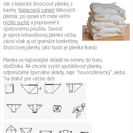
Ide o klasické štvorcové plienky z
bavlny.
Najlacnejší variant
látkových
plienok, po opraní ich máte veľmi
rýchlo suché
a pripravené k
opätovnému použitiu. Savosť
je oproti nohavičkovej plienke nižšia,
závisí však aj od gramáže konkrétnej
štvorcovej plienky (ako husto je plienka tkaná).
Plienka sa najčastejšie skladá na osminy do tvaru
obdĺžnika. Ak chcete zvýšiť spoľahlivosť plienky,
odporúčame špeciálne sklady, napr. "novorodenecký", alebo
"na draka" pre väčšie deti: