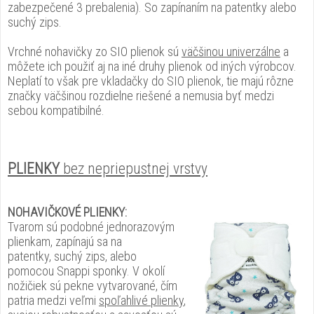
zabezpečené 3 prebalenia). So zapínaním na patentky alebo
suchý zips.
Vrchné nohavičky zo SIO plienok sú
väčšinou univerzálne
a
môžete ich použiť aj na iné druhy plienok od iných výrobcov.
Neplatí to však pre vkladačky do SIO plienok, tie majú rôzne
značky väčšinou rozdielne riešené a nemusia byť medzi
sebou kompatibilné.
PLIENKY
bez nepriepustnej vrstvy
NOHAVIČKOVÉ PLIENKY:
Tvarom sú podobné jednorazovým
plienkam, zapínajú sa na
patentky, suchý zips, alebo
pomocou Snappi sponky. V okolí
nožičiek sú pekne vytvarované, čím
patria medzi veľmi
spoľahlivé plienky
,