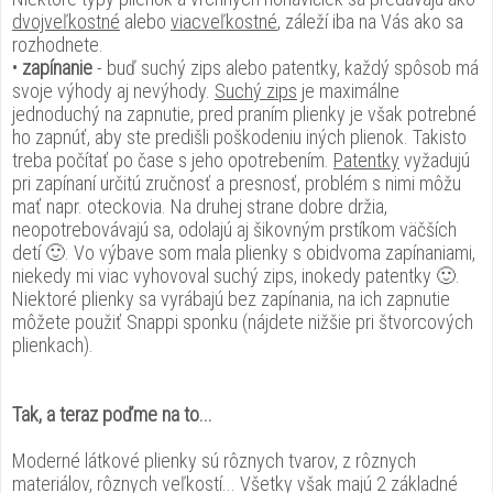
dvojveľkostné
alebo
viacveľkostné
, záleží iba na Vás ako sa
rozhodnete.
•
zapínanie
- buď suchý zips alebo patentky, každý spôsob má
svoje výhody aj nevýhody.
Suchý zips
je maximálne
jednoduchý na zapnutie, pred praním plienky je však potrebné
ho zapnúť, aby ste predišli poškodeniu iných plienok. Takisto
treba počítať po čase s jeho opotrebením.
Patentky
vyžadujú
pri zapínaní určitú zručnosť a presnosť, problém s nimi môžu
mať napr. oteckovia. Na druhej strane dobre držia,
neopotrebovávajú sa, odolajú aj šikovným prstíkom väčších
detí 🙂. Vo výbave som mala plienky s obidvoma zapínaniami,
niekedy mi viac vyhovoval suchý zips, inokedy patentky 🙂.
Niektoré plienky sa vyrábajú bez zapínania, na ich zapnutie
môžete použiť Snappi sponku (nájdete nižšie pri štvorcových
plienkach).
Tak, a teraz poďme na to...
Moderné látkové plienky sú rôznych tvarov, z rôznych
materiálov, rôznych veľkostí... Všetky však majú 2 základné