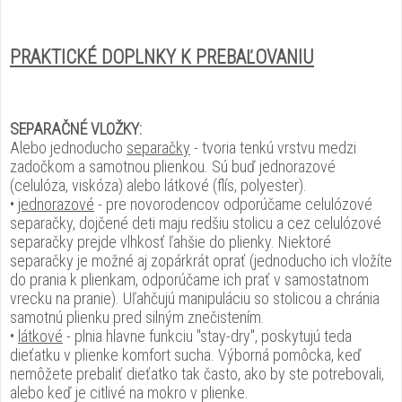
PRAKTICKÉ DOPLNKY K PREBAĽOVANIU
SEPARAČNÉ VLOŽKY:
Alebo jednoducho
separačky
- tvoria tenkú vrstvu medzi
zadočkom a samotnou plienkou. Sú buď jednorazové
(celulóza, viskóza) alebo látkové (flís, polyester).
•
jednorazové
- pre novorodencov odporúčame celulózové
separačky, dojčené deti maju redšiu stolicu a cez celulózové
separačky prejde vlhkosť ľahšie do plienky. Niektoré
separačky je možné aj zopárkrát oprať (jednoducho ich vložíte
do prania k plienkam, odporúčame ich prať v samostatnom
vrecku na pranie). Uľahčujú manipuláciu so stolicou a chránia
samotnú plienku pred silným znečistením.
•
látkové
- plnia hlavne funkciu "stay-dry", poskytujú teda
dieťatku v plienke komfort sucha. Výborná pomôcka, keď
nemôžete prebaliť dieťatko tak často, ako by ste potrebovali,
alebo keď je citlivé na mokro v plienke.