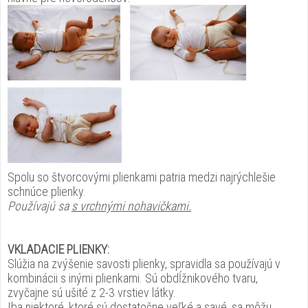
Spolu so štvorcovými plienkami patria medzi najrýchlešie
schnúce plienky.
Používajú sa
s vrchnými nohavičkami.
VKLADACIE PLIENKY:
Slúžia na zvýšenie savosti plienky, spravidla sa používajú v
kombinácii s inými plienkami. Sú obdĺžnikového tvaru,
zvyčajne sú ušité z 2-3 vrstiev látky.
Iba niektoré, ktoré sú dostatočne veľké a savé, sa môžu