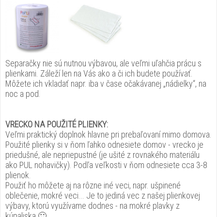
Separačky nie sú nutnou výbavou, ale veľmi uľahčia prácu s
plienkami. Záleží len na Vás ako a či ich budete používať.
Môžete ich vkladať napr. iba v čase očakávanej „nádielky“, na
noc a pod.
VRECKO NA POUŽITÉ PLIENKY:
Veľmi praktický doplnok hlavne pri prebaľovaní mimo domova.
Použité plienky si v ňom ľahko odnesiete domov - vrecko je
priedušné, ale nepriepustné (je ušité z rovnakého materiálu
ako PUL nohavičky). Podľa veľkosti v ňom odnesiete cca 3-8
plienok.
Použiť ho môžete aj na rôzne iné veci, napr. ušpinené
oblečenie, mokré veci... Je to jediná vec z našej plienkovej
výbavy, ktorú využívame dodnes - na mokré plavky z
kúpaliska 🙂.