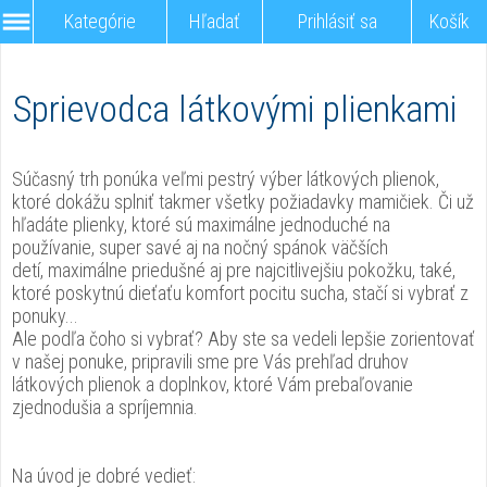
Kategórie
Hľadať
Prihlásiť sa
Košík
Sprievodca látkovými plienkami
Súčasný trh ponúka veľmi pestrý výber látkových plienok,
ktoré dokážu splniť takmer všetky požiadavky mamičiek. Či už
hľadáte plienky, ktoré sú maximálne jednoduché na
používanie, super savé aj na nočný spánok väčších
detí, maximálne priedušné aj pre najcitlivejšiu pokožku, také,
ktoré poskytnú dieťaťu komfort pocitu sucha, stačí si vybrať z
ponuky...
Ale podľa čoho si vybrať? Aby ste sa vedeli lepšie zorientovať
v našej ponuke, pripravili sme pre Vás prehľad druhov
látkových plienok a doplnkov, ktoré Vám prebaľovanie
zjednodušia a spríjemnia.
Na úvod je dobré vedieť: