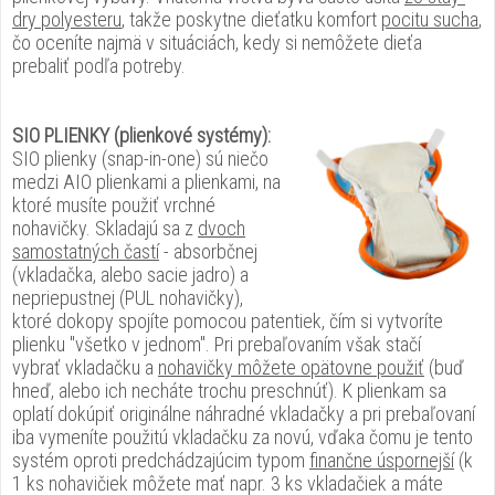
dry polyesteru
, takže poskytne dieťatku komfort
pocitu sucha
,
čo oceníte najmä v situáciách, kedy si nemôžete dieťa
prebaliť podľa potreby.
SIO PLIENKY (plienkové systémy):
SIO plienky (snap-in-one) sú niečo
medzi AIO plienkami a plienkami, na
ktoré musíte použiť vrchné
nohavičky. Skladajú sa z
dvoch
samostatných častí
- absorbčnej
(vkladačka, alebo sacie jadro) a
nepriepustnej (PUL nohavičky),
ktoré dokopy spojíte pomocou patentiek, čím si vytvoríte
plienku "všetko v jednom". Pri prebaľovaním však stačí
vybrať vkladačku a
nohavičky môžete opätovne použiť
(buď
hneď, alebo ich necháte trochu preschnúť). K plienkam sa
oplatí dokúpiť originálne náhradné vkladačky a pri prebaľovaní
iba vymeníte použitú vkladačku za novú, vďaka čomu je tento
systém oproti predchádzajúcim typom
finančne úspornejší
(k
1 ks nohavičiek môžete mať napr. 3 ks vkladačiek a máte