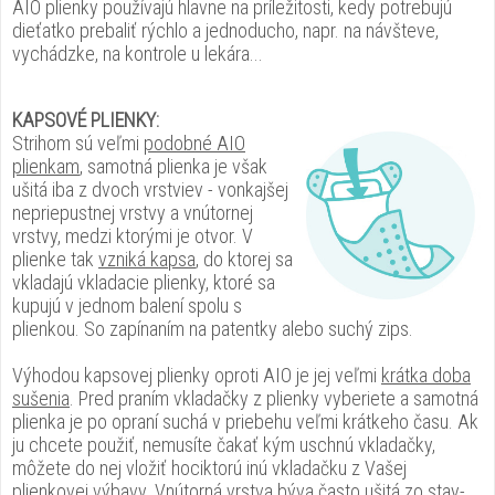
AIO plienky používajú hlavne na príležitosti, kedy potrebujú
dieťatko prebaliť rýchlo a jednoducho, napr. na návšteve,
vychádzke, na kontrole u lekára...
KAPSOVÉ PLIENKY:
Strihom sú veľmi
podobné AIO
plienkam
, samotná plienka je však
ušitá iba z dvoch vrstviev - vonkajšej
nepriepustnej vrstvy a vnútornej
vrstvy, medzi ktorými je otvor. V
plienke tak
vzniká kapsa
, do ktorej sa
vkladajú vkladacie plienky, ktoré sa
kupujú v jednom balení spolu s
plienkou. So zapínaním na patentky alebo suchý zips.
Výhodou kapsovej plienky oproti AIO je jej veľmi
krátka doba
sušenia
. Pred praním vkladačky z plienky vyberiete a samotná
plienka je po opraní suchá v priebehu veľmi krátkeho času. Ak
ju chcete použiť, nemusíte čakať kým uschnú vkladačky,
môžete do nej vložiť hociktorú inú vkladačku z Vašej
plienkovej výbavy. Vnútorná vrstva býva často ušitá
zo stay-