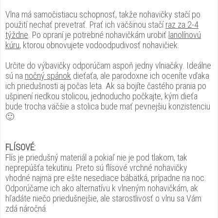
Vlna má samočistiacu schopnosť, takže nohavičky stačí po
použití nechať prevetrať. Prať ich väčšinou stačí
raz za 2-4
týždne
. Po opraní je potrebné nohavičkám urobiť
lanolínovú
kúru
, ktorou obnovujete vodoodpudivosť nohavičiek.
Určite do výbavičky odporúčam aspoň jedny vlniačiky. Ideálne
sú na
nočný spánok
dieťaťa, ale parodoxne ich oceníte vďaka
ich priedušnosti aj počas leta. Ak sa bojíte častého prania po
ušpinení riedkou stolicou, jednoducho počkajte, kým dieťa
bude trocha väčšie a stolica bude mať pevnejšiu konzistenciu
🙂.
FLÍSOVÉ:
Flís je priedušný materiál a pokiaľ nie je pod tlakom, tak
neprepúšťa tekutinu. Preto sú flísové vrchné nohavičky
vhodné najmä pre ešte nesediace bábätká, prípadne na noc.
Odporúčame ich ako alternatívu k vlneným nohavičkám, ak
hľadáte niečo priedušnejšie, ale starostlivosť o vlnu sa Vám
zdá náročná.