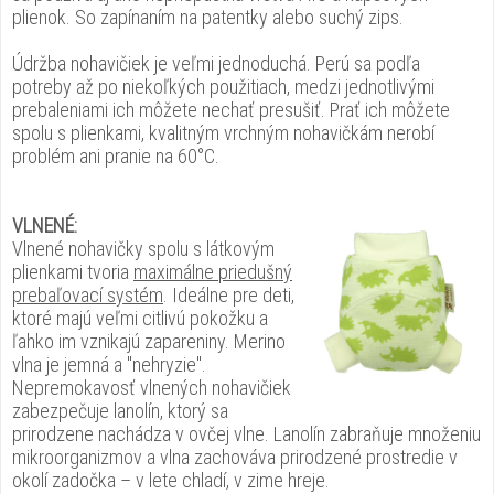
plienok. So zapínaním na patentky alebo suchý zips.
Údržba nohavičiek je veľmi jednoduchá. Perú sa podľa
potreby až po niekoľkých použitiach, medzi jednotlivými
prebaleniami ich môžete nechať presušiť. Prať ich môžete
spolu s plienkami, kvalitným vrchným nohavičkám nerobí
problém ani pranie na 60°C.
VLNENÉ:
Vlnené nohavičky spolu s látkovým
plienkami tvoria
maximálne priedušný
prebaľovací systém
. Ideálne pre deti,
ktoré majú veľmi citlivú pokožku a
ľahko im vznikajú zapareniny. Merino
vlna je jemná a "nehryzie".
Nepremokavosť vlnených nohavičiek
zabezpečuje lanolín, ktorý sa
prirodzene nachádza v ovčej vlne. Lanolín zabraňuje množeniu
mikroorganizmov a vlna zachováva prirodzené prostredie v
okolí zadočka – v lete chladí, v zime hreje.