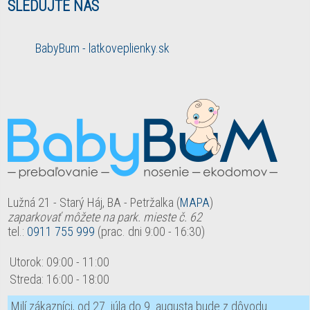
SLEDUJTE NÁS
BabyBum - latkoveplienky.sk
Lužná 21 - Starý Háj, BA - Petržalka (
MAPA
)
zaparkovať môžete na park. mieste č. 62
tel.:
0911 755 999
(prac. dni 9:00 - 16:30)
Utorok:
09:00
-
11:00
Streda:
16:00
-
18:00
Milí zákazníci, od 27. júla do 9. augusta bude z dôvodu