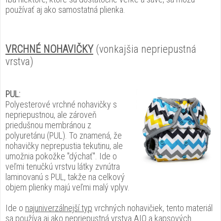
používať aj ako samostatná plienka.
VRCHNÉ NOHAVIČKY
(vonkajšia nepriepustná
vrstva)
PUL:
Polyesterové vrchné nohavičky s
nepriepustnou, ale zároveň
priedušnou membránou z
polyuretánu (PUL). To znamená, že
nohavičky neprepustia tekutinu, ale
umožnia pokožke "dýchať". Ide o
veľmi tenučkú vrstvu látky zvnútra
laminovanú s PUL, takže na celkový
objem plienky majú veľmi malý vplyv.
Ide o
najuniverzálnejší typ
vrchných nohavičiek, tento materiál
sa používa aj ako nepriepustná vrstva AIO a kapsových