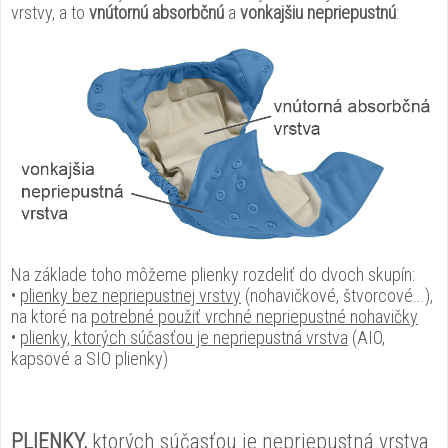
vrstvy, a to
vnútornú a
bsorbčnú
a
vonkajšiu nepriepustnú
:
Na základe toho môžeme plienky rozdeliť do dvoch skupín:
•
plienky bez nepriepustnej vrstvy
(nohavičkové, štvorcové...),
na ktoré na
potrebné použiť vrchné nepriepustné nohavičky
•
plienky, ktorých súčasťou je nepriepustná vrstva
(AIO,
kapsové a SIO plienky)
PLIENKY,
ktorých súčasťou je nepriepustná vrstva