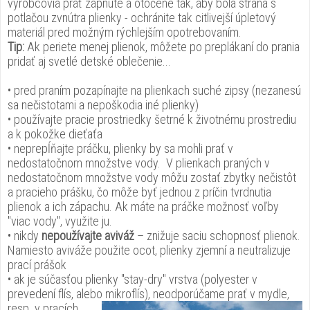
výrobcovia prať zapnuté a otočené tak, aby bola strana s
potlačou zvnútra plienky - ochránite tak citlivejší úpletový
materiál pred možným rýchlejším opotrebovaním.
Tip:
Ak periete menej plienok, môžete po preplákaní do prania
pridať aj svetlé detské oblečenie...
• pred praním pozapínajte na plienkach suché zipsy (nezanesú
sa nečistotami a nepoškodia iné plienky)
• používajte pracie prostriedky šetrné k životnému prostrediu
a k pokožke dieťaťa
• neprepĺňajte práčku, plienky by sa mohli prať v
nedostatočnom množstve vody. V plienkach praných v
nedostatočnom množstve vody môžu zostať zbytky nečistôt
a pracieho prášku, čo môže byť jednou z príčin tvrdnutia
plienok a ich zápachu. Ak máte na práčke možnosť voľby
"viac vody", využite ju.
• nikdy
nepoužívajte aviváž
– znižuje saciu schopnosť plienok.
Namiesto aviváže použite ocot, plienky zjemní a neutralizuje
prací prášok
• ak je súčasťou plienky "stay-dry" vrstva (polyester v
prevedení flís, alebo mikroflís), neodporúčame prať v mydle,
resp.
v pracích