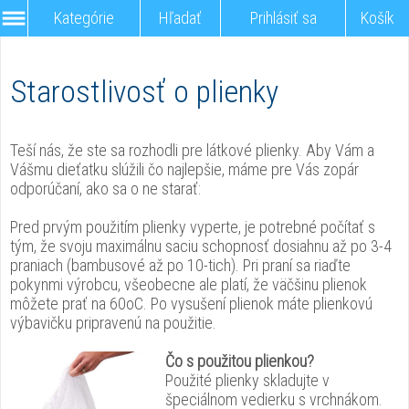
Kategórie
Hľadať
Prihlásiť sa
Košík
Starostlivosť o plienky
Teší nás, že ste sa rozhodli pre látkové plienky. Aby Vám a
Vášmu dieťatku slúžili čo najlepšie, máme pre Vás zopár
odporúčaní, ako sa o ne starať:
Pred prvým použitím plienky vyperte, je potrebné počítať s
tým, že svoju maximálnu saciu schopnosť dosiahnu až po 3-4
praniach (bambusové až po 10-tich). Pri praní sa riaďte
pokynmi výrobcu, všeobecne ale platí, že väčšinu plienok
môžete prať na 60oC. Po vysušení plienok máte plienkovú
výbavičku pripravenú na použitie.
Čo s použitou plienkou?
Použité plienky skladujte v
špeciálnom vedierku s vrchnákom.