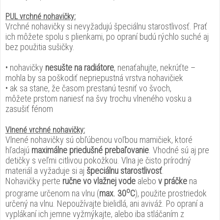
PUL vrchné nohavičky:
Vrchné nohavičky si nevyžadujú špeciálnu starostlivosť. Prať
ich môžete spolu s plienkami, po opraní budú rýchlo suché aj
bez použitia sušičky.
• nohavičky
nesušte na radiátore
, nenaťahujte, nekrúťte –
mohla by sa poškodiť nepriepustná vrstva nohavičiek
• ak sa stane, že časom prestanú tesniť vo švoch,
môžete prstom naniesť na švy trochu vlneného vosku a
zasušiť fénom
Vlnené vrchné nohavičky:
Vlnené nohavičky sú obľúbenou voľbou mamičiek, ktoré
hľadajú
maximálne priedušné prebaľovanie
. Vhodné sú aj pre
detičky s veľmi citlivou pokožkou. Vlna je čisto prírodný
materiál a vyžaduje si aj
špeciálnu starostlivosť
.
Nohavičky perte
ručne vo vlažnej vode
alebo
v práčke
na
o
programe určenom na vlnu (
max. 30
C
), použite prostriedok
určený na vlnu. Nepoužívajte bielidlá, ani aviváž. Po opraní a
vyplákaní ich jemne vyžmýkajte, alebo iba stláčaním z