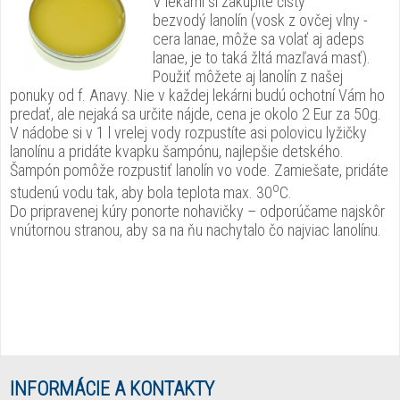
V lekárni si zakúpite čistý
bezvodý lanolín (vosk z ovčej vlny -
cera lanae, môže sa volať aj adeps
lanae, je to taká žltá mazľavá masť).
Použiť môžete aj lanolín z našej
ponuky od f. Anavy. Nie v každej lekárni budú ochotní Vám ho
predať, ale nejaká sa určite nájde, cena je okolo 2 Eur za 50g.
V nádobe si v 1 l vrelej vody rozpustíte asi polovicu lyžičky
lanolínu a pridáte kvapku šampónu, najlepšie detského.
Šampón pomôže rozpustiť lanolín vo vode. Zamiešate, pridáte
o
studenú vodu tak, aby bola teplota max. 30
C.
Do pripravenej kúry ponorte nohavičky – odporúčame najskôr
vnútornou stranou, aby sa na ňu nachytalo čo najviac lanolínu.
INFORMÁCIE A KONTAKTY