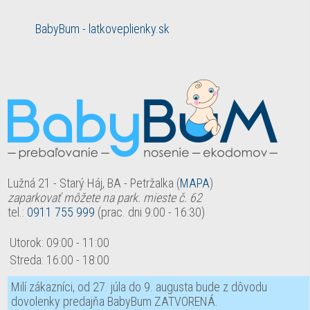
BabyBum - latkoveplienky.sk
Lužná 21 - Starý Háj, BA - Petržalka (
MAPA
)
zaparkovať môžete na park. mieste č. 62
tel.:
0911 755 999
(prac. dni 9:00 - 16:30)
Utorok:
09:00
-
11:00
Streda:
16:00
-
18:00
Milí zákazníci, od 27. júla do 9. augusta bude z dôvodu
dovolenky predajňa BabyBum ZATVORENÁ.