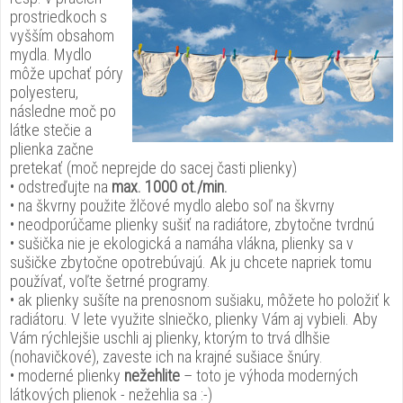
prostriedkoch s
vyšším obsahom
mydla. Mydlo
môže upchať póry
polyesteru,
následne moč po
látke stečie a
plienka začne
pretekať (moč neprejde do sacej časti plienky)
• odstreďujte na
max. 1000 ot./min.
• na škvrny použite žlčové mydlo alebo soľ na škvrny
• neodporúčame plienky sušiť na radiátore, zbytočne tvrdnú
• sušička nie je ekologická a namáha vlákna, plienky sa v
sušičke zbytočne opotrebúvajú. Ak ju chcete napriek tomu
používať, voľte šetrné programy.
• ak plienky sušíte na prenosnom sušiaku, môžete ho položiť k
radiátoru. V lete využite slniečko, plienky Vám aj vybieli. Aby
Vám rýchlejšie uschli aj plienky, ktorým to trvá dlhšie
(nohavičkové), zaveste ich na krajné sušiace šnúry.
• moderné plienky
nežehlite
– toto je výhoda moderných
látkových plienok - nežehlia sa :-)