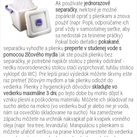
Ak používate
jednorazové
separačky
, niektoré je možné
zopárkrát oprať s plienkami a znova
použiť (napr. Popli, odporúčame ich
prať vždy v samostatnej sieťke, aby
sa nedostali za tesnenie práčky).
Pokiaľ bolo dieťatko
pokakané
,
separačku vyhoďte a plienku
preperte v studenej vode s
pomocou žlčového mydla
(ak ste použili plienku bez
separačky, je potrebné najskôr stolicu z plienky odstrániť -
riedku novorodeneckú stolicu stačí vysprchovať, tuhšiu stolicu
vyklopiť do WC). Pre lepší prací výsledok môžete škvrny ešte
raz pretrieť žlčovým mydlom a tak plienku odložiť do
vedierka. Plienky z hygienických dôvodov
skladujte vo
vedierku maximálne 3 dni
, po tejto dobe by mohlo dôjsť k
vzniku plesní a poškodeniu materiálu. Môžete ich skladovať na
sucho alebo na mokro (vo vedierku buď je alebo nie je voda,
nám sa osvedčilo skladovanie na sucho). Na zamedzenie
zápachu môžete na vrchnák nakvapkať pár kvapiek vonného
oleja (napr. tea tree, levanduľa). Manipuláciu s plienkami si
môžete uľahčiť sieťkou na pranie ktorú umiestnite do vedierka