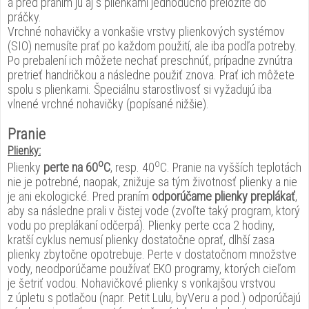
a pred praním ju aj s plienkami jednoducho preložíte do
práčky.
Vrchné nohavičky a vonkašie vrstvy plienkových systémov
(SIO) nemusíte prať po každom použití, ale iba podľa potreby.
Po prebalení ich môžete nechať preschnúť, prípadne zvnútra
pretrieť handričkou a následne použiť znova. Prať ich môžete
spolu s plienkami. Špeciálnu starostlivosť si vyžadujú iba
vlnené vrchné nohavičky (popísané nižšie).
Pranie
Plienky:
o
o
Plienky
perte na 60
C
, resp. 40
C. Pranie na vyšších teplotách
nie je potrebné, naopak, znižuje sa tým životnosť plienky a nie
je ani ekologické. Pred praním
odporúčame plienky preplákať
,
aby sa následne prali v čistej vode (zvoľte taký program, ktorý
vodu po preplákaní odčerpá). Plienky perte cca 2 hodiny,
kratší cyklus nemusí plienky dostatočne oprať, dlhší zasa
plienky zbytočne opotrebuje. Perte v dostatočnom množstve
vody, neodporúčame používať EKO programy, ktorých cieľom
je šetriť vodou. Nohavičkové plienky s vonkajšou vrstvou
z úpletu s potlačou (napr. Petit Lulu, byVeru a pod.) odporúčajú