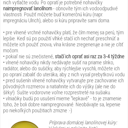
nich vytlačte vodu. Po opratí je potrebné nohavičky
naimpregnovať lanolínom
- obnovíte tým ich vodoodpudivé
vlastnosti. Použiť môžete buď komerčnú kúru (napr.
impregnáciu Ulrich), alebo si kúru pripravíte sami doma.
• pre vlnené vrchné nohavičky platí, že čím menej sa perú, tým
lepšie. Keď sú po použití vlhké stačí ich nechať preschnúť a
môžete ich použiť znova, vlna krásne zregeneruje a nie je cítiť
močom.
• pokiaľ nie sú znečistené,
stačí ich oprať asi raz za 3-4 týždne
• vlnené nohavičky nikdy nedávajte sušiť na priame slnko,
radiátor, alebo do sušičky, aby rýchlejšie vyschli, môžete ich
po opraní zabaliť do uteráka, aby z nich vysal prebytkovú vodu
• pred sušenín vlnené nohavičky vytvarujte pre zachovanie ich
pôvodných rozmerov a natiahnite ich do výšky (ale nie do
šírky!). Sušte vodorovne voľne rozprestreté na sušiaku.
• vlniačiky budú po usušení mierne "lepkavé" - to je znamenie
toho, že boli dobre naimpregnované. Neobávajte sa, lepenie
po niekoľkých použitiach zmizne :-)
Príprava domácej lanolínovej kúry: