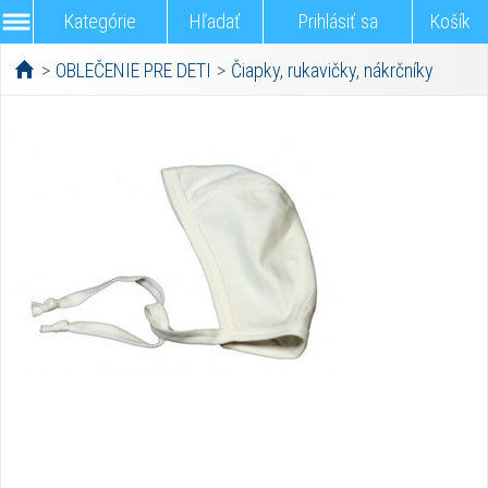
Kategórie
Hľadať
Prihlásiť sa
Košík
>
OBLEČENIE PRE DETI
>
Čiapky, rukavičky, nákrčníky