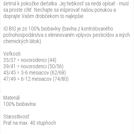
šetrná k pokožke dieťatka. Jej hebkosť sa nedá opísať - musí
sa proste cítiť. Nechajte sa inšpirovať našou ponukou a
doprajte Vašim drobčekom to najlepšie.
IO BIO je zo 100% biobavlny (bavlna z kontrolovaného
poľnohospodárstva s eliminovaním vplyvov pesticídov a iných
chemických látok).
Veľkosti:
35/37 = novorodenci (44)
39/41 = novorodenci (50/56)
43/45 = 3-6 mesiacov (62/68)
47/49 = 6-12 mesiacov (74/80)
Materiál:
100% biobavlna
Starostlivosť:
Prať na max. 40 stupňoch