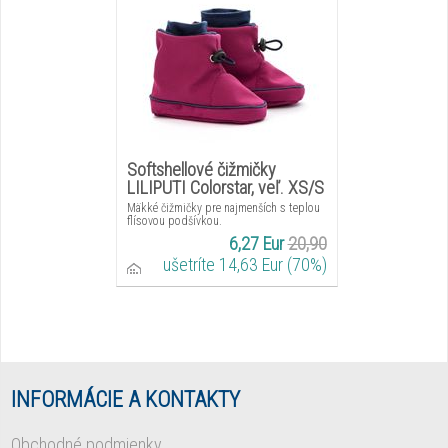
Softshellové čižmičky
LILIPUTI Colorstar, veľ. XS/S
Mäkké čižmičky pre najmenších s teplou
flísovou podšívkou.
6,27 Eur
20,90
ušetríte 14,63 Eur (70%)
INFORMÁCIE A KONTAKTY
Obchodné podmienky