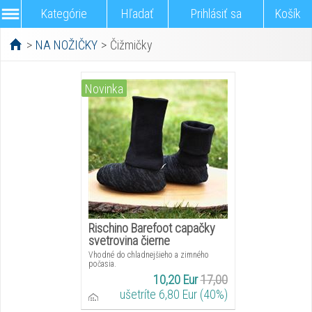
Kategórie
Hľadať
Prihlásiť sa
Košík
>
NA NOŽIČKY
>
Čižmičky
Novinka
Rischino Barefoot capačky
svetrovina čierne
Vhodné do chladnejšieho a zimného
počasia.
10,20 Eur
17,00
ušetríte 6,80 Eur (40%)