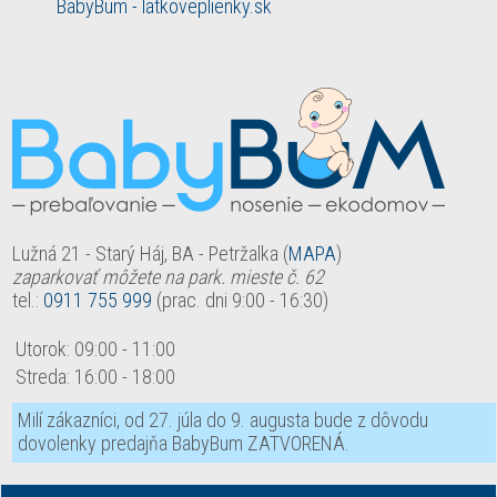
BabyBum - latkoveplienky.sk
Lužná 21 - Starý Háj, BA - Petržalka (
MAPA
)
zaparkovať môžete na park. mieste č. 62
tel.:
0911 755 999
(prac. dni 9:00 - 16:30)
Utorok:
09:00
-
11:00
Streda:
16:00
-
18:00
Milí zákazníci, od 27. júla do 9. augusta bude z dôvodu
dovolenky predajňa BabyBum ZATVORENÁ.