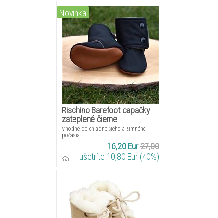
Novinka
Rischino Barefoot capačky
zateplené čierne
Vhodné do chladnejšieho a zimného
počasia.
16,20 Eur
27,00
ušetríte 10,80 Eur (40%)