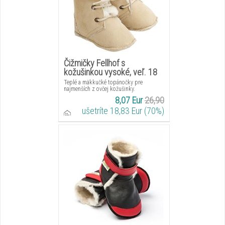
Čižmičky Fellhof s
kožušinkou vysoké, veľ. 18
Teplé a mäkkučké topánočky pre
najmenších z ovčej kožušinky.
8,07 Eur
26,90
ušetríte 18,83 Eur (70%)