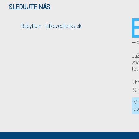
SLEDUJTE NÁS
BabyBum - latkoveplienky.sk
Luž
zap
tel.
Ut
St
Mi
do