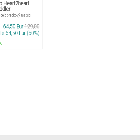
p Heart2heart
ddler
 celoprackový rastúci
64,50 Eur
129,00
te 64,50 Eur (50%)
ks