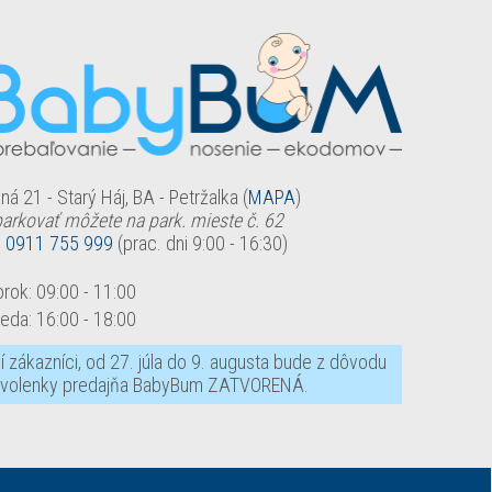
ná 21 - Starý Háj, BA - Petržalka (
MAPA
)
arkovať môžete na park. mieste č. 62
:
0911 755 999
(prac. dni 9:00 - 16:30)
orok:
09:00
-
11:00
reda:
16:00
-
18:00
lí zákazníci, od 27. júla do 9. augusta bude z dôvodu
volenky predajňa BabyBum ZATVORENÁ.