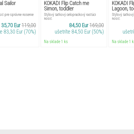
l Sailor
KOKADI Flip Catch me
KOKADI Fli
Simon, toddler
Lagoon, to
ič pre správne nosenie
Štýlový šatkový celoprackový rastúci
Štýlový šatkový
nosič.
nosič.
35,70 Eur
119,00
84,50 Eur
169,00
te 83,30 Eur (70%)
ušetríte 84,50 Eur (50%)
ušetrí
Na sklade 1 ks
Na sklade 1 